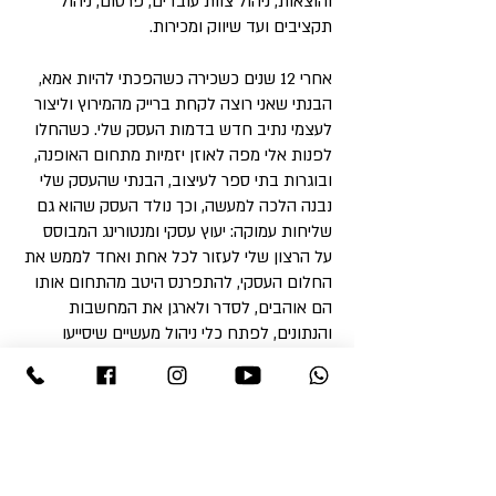
והוצאות, ניהול צוות עובדים, פרסום, ניהול
תקציבים ועד שיווק ומכירות.
אחרי 12 שנים כשכירה כשהפכתי להיות אמא,
הבנתי שאני רוצה לקחת ברייק מהמירוץ וליצור
לעצמי נתיב חדש בדמות העסק שלי. כשהחלו
לפנות אלי מפה לאוזן יזמיות מתחום האופנה,
ובוגרות בתי ספר לעיצוב, הבנתי שהעסק שלי
נבנה הלכה למעשה, וכך נולד העסק שהוא גם
שליחות עמוקה: יעוץ עסקי ומנטורינג המבוסס
על הרצון שלי לעזור לכל אחת ואחד לממש את
החלום העסקי, להתפרנס היטב מהתחום אותו
הם אוהבים, לסדר ולארגן את המחשבות
והנתונים, לפתח כלי ניהול מעשיים שיסייעו
בהצלחה ובמימוש העצמי.
כך, במשך 20 השנים האחרונות, אני מונעת
מתוך הפאשן שלי - לתמוך בעסקי בוטיק,
איכותיים, נשיים, ולהעניק להם את החשיבה
האסטרטגית, היכולות הכלכליות, והתמיכה