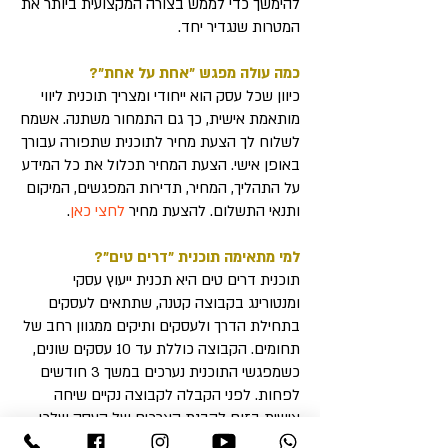
להימשך כדי לממש בצורה המקצועית ביותר את
המטרות שנגדיר יחד.
כמה עולה מפגש ״אחת על אחת״?
כיוון שכל עסק הוא ייחודי ומצריך תוכנית ליווי
מותאמת אישית, כך גם התמחור משתנה. אשמח
לשלוח לך הצעת מחיר לתוכנית שתפורה עבורך
באופן אישי. הצעת המחיר תכלול את כל המידע
על התהליך, המחיר, תדירות המפגשים, המיקום
ותנאי התשלום. להצעת מחיר
לחצי כאן
.
למי מתאימה תוכנית "דרים טים"?
תוכנית דרים טים היא תכנית ייעוץ עסקי
ומנטורינג בקבוצה קטנה, שתתאים לעסקים
בתחילת הדרך ולעסקים ותיקים ממגוון רחב של
תחומים. הקבוצה כוללת עד 10 עסקים שונים,
כשמפגשי התוכנית נערכים במשך 3 חודשים
לפחות. לפני הקבלה לקבוצה נקיים שיחה
אישית בזום להבנת הצרכים של העסק שלכן
והתאמתו לקבוצה הנכונה ביותר עבורך.