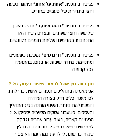
פגישה בתוכנית
״אחת על אחת״
תימשך כשעה
וחצי בתדירות של פעמיים בחודש.
פגישה בתוכנית
״בוסט ממוקד"
תהיה באורך
של שעה וחצי-שעתיים, ומצריכה שיחה או
התכתבות מקדימים ושליחת חומרים רלוונטיים.
פגישה בתוכנית
"דרים טים"
נמשכת כשעתיים
ומתקיימת בחדר ישיבות או בזום, בהתאמה
לכל קבוצה.
תוך כמה זמן אוכל לראות שיפור בעסק שלי?
אני מאמינה בתהליכים תפורים אישית כדי לתת
לכן מענה, כלים וידע בצורה המהירה
והמשתלמת ביותר. השינוי מותנה בסוג התהליך
והעסקים, כשעבור עסקים מסוימים יספיקו 2-3
מפגשים קצרים, בעוד עבור אחרים נזדקק
למפגשים שייארכו מספר חודשים. התהליך
שקוף, כך שתוכלי לדעת כמה זמן הוא צפוי